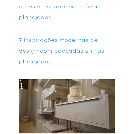
cores e texturas nos móveis
planejados
7 Inspirações modernas de
design com bancadas e ilhas
planejadas