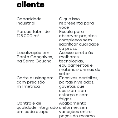
cliente
Capacidade
O que isso
industrial
representa para
você
Parque fabril de
Escala para
125.000 m²
absorver projetos
complexos sem
sacrificar qualidade
ou prazo
Localização em
Acesso direto às
Bento Gonçalves,
melhores
na Serra Gaúcha
tecnologias,
equipamentos e
matérias-primas do
setor
Corte e usinagem
Encaixes perfeitos,
com precisão
portas niveladas,
milimétrica
gavetas que
deslizam sem
esforço e sem
folgas
Controle de
Acabamento
qualidade integrado
uniforme, sem
em cada etapa
variações entre
peças do mesmo